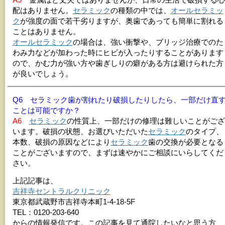
配はありません。
セラミック
の種類の中では、
オールセラミッ
ク
が強度の面で若干劣りますが、奥歯であっても簡単に割れる
ことはありません。
オールセラミック
の場合は、強い衝撃や、ブリッジ治療でのた
わみ力などが加わった時にヒビが入ったりすることがあります
ので、かむ力が強い方や歯ぎしりの癖がある方は避けられた方
が良いでしょう。
Q6 セラミック歯が割れたり破損したりしたら、一部だけ直
ことは可能ですか？
A6
セラミック
の性質上、一部だけの修理は難しいことがござ
います。破損の状態、お選びいただいた
セラミック
のタイプ、
本数、破損の原因などにより
セラミック
歯の交換が必要となる
ことがございますので、まずは速やかにご相談にいらしてくだ
さい。
上記記事は、
吉祥寺セントラルクリニック
東京都武蔵野市吉祥寺本町1-4-18-5F
TEL：0120-203-640
からの情報発信です。この記事を見て通院したいなと思う方