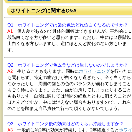
ホワイトニングに関するQ&A
Q1 ホワイトニングでは歯の色はどれ位白くなるのですか？
A1
個人差があるので具体的回答はできませんが、平均的に１
段階白くなる方が多いと思われます。ただし、中には２段階以
上白くなる方もいますし、逆にほとんど変化のない方もいま
す。
Q2 ホワイトニングで色ムラなどは生じないのでしょうか？
A2
生じることもあります。同時に
ホワイトニング
を行ったに
も関わらず、特定の歯だけが白くなり過ぎたり、全く白くなら
なかったりし、周囲の歯との色のバランスが崩れてしまうこと
もごく稀にあります。また、歯が白濁してしまったりすること
もあります。白濁に関しては時間の経過とともに消えることが
ほとんどですが、中には消えない場合もありますので、これら
のことを踏まえ自己責任で行って頂くしかないでしょう。
Q3 ホワイトニング後の効果はどのくらい持続しますか？
A3
一般的に約2年は効果が持続します。2年経過すると
ホワ