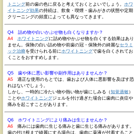
トニング
前の歯の色に戻ると考えておくとよいでしょう。
ホワ
イトニング効果
の持続は、飲食・喫煙・歯みがきの状態や定期
クリーニングの頻度によっても異なってきます。
Q4 詰め物や白いかぶせ物も白くなりますか？
A4
ホワイトニング
に詰め物やかぶせ物を白くする効果はあり
ません。保険の白い詰め物や前歯の冠・保険外の綺麗な
セラミ
ック治療
を受けられる前に
ホワイトニング
で歯を白くされてお
くことをおすすめします。
Q5 歯や体に悪い影響や副作用はありませんか？
A5
適正な使用のもとでは、歯および人体に悪影響を及ぼす恐
れはないでしょう。
しかし、一時的に冷たい物や熱い物が歯にしみる（
知覚過敏
）
ことや
ホワイトニング
ジェルを付け過ぎた場合に歯肉に炎症や
痛みを起こすことがあります。
Q6 ホワイトニングにより痛みは生じませんか？
A6
痛みには歯肉に生じる痛みと歯に生じる痛みがあります。
歯の付け根まで綺麗にする場合は、歯肉に薬液が付着すること