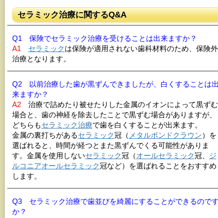
セラミック治療に関するQ&A
Q1 保険でセラミック治療を受けることは出来ますか？
A1
セラミック
は保険が適用されない歯科材料のため、保険外
治療となります。
Q2 以前治療した歯が黒ずんできましたが、白くすることは
来ますか？
A2
治療で詰めたり被せたりした金属のイオンによって黒ずむ
場合と、歯の神経を除去したことで黒ずむ場合がありますが、
どちらも
セラミック治療
で歯を白くすることが出来ます。
金属の裏打ちがある
セラミック
冠（
メタルボンド
クラウン
）を
選ばれると、時間が経つとまた黒ずんでくる可能性がありま
す。金属を使用しない
セラミック
冠（
オールセラミック
冠、
ジ
ルコニア
オールセラミック
冠など）を選ばれることをおすすめ
します。
Q3 セラミック治療で歯並びを綺麗にすることができるので
か？