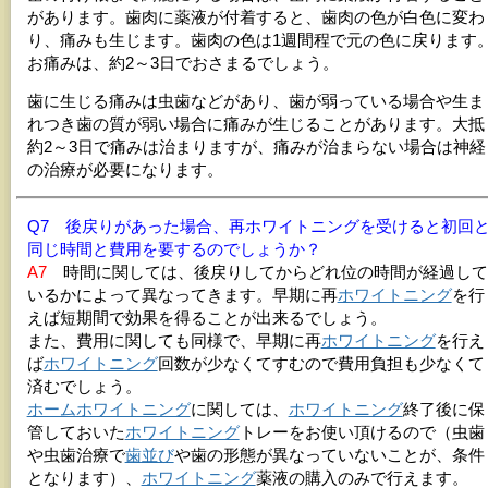
があります。歯肉に薬液が付着すると、歯肉の色が白色に変わ
り、痛みも生じます。歯肉の色は1週間程で元の色に戻ります
お痛みは、約2～3日でおさまるでしょう。
歯に生じる痛みは虫歯などがあり、歯が弱っている場合や生ま
れつき歯の質が弱い場合に痛みが生じることがあります。大抵
約2～3日で痛みは治まりますが、痛みが治まらない場合は神経
の治療が必要になります。
Q7 後戻りがあった場合、再ホワイトニングを受けると初回
同じ時間と費用を要するのでしょうか？
A7
時間に関しては、後戻りしてからどれ位の時間が経過して
いるかによって異なってきます。早期に再
ホワイトニング
を行
えば短期間で効果を得ることが出来るでしょう。
また、費用に関しても同様で、早期に再
ホワイトニング
を行え
ば
ホワイトニング
回数が少なくてすむので費用負担も少なくて
済むでしょう。
ホームホワイトニング
に関しては、
ホワイトニング
終了後に保
管しておいた
ホワイトニング
トレーをお使い頂けるので（虫歯
や虫歯治療で
歯並び
や歯の形態が異なっていないことが、条件
となります）、
ホワイトニング
薬液の購入のみで行えます。