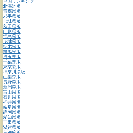
全国ランキング
北海道版
青森県版
岩手県版
宮城県版
秋田県版
山形県版
福島県版
茨城県版
栃木県版
群馬県版
埼玉県版
千葉県版
東京都版
神奈川県版
山梨県版
長野県版
新潟県版
富山県版
石川県版
福井県版
岐阜県版
静岡県版
愛知県版
三重県版
滋賀県版
京都府版