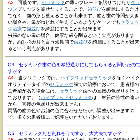
A3
可能です。
セラミック
の薄いプレートを貼りつけたり
クラ
ウン
ブリッジを被せたりすることで、
歯並び
を綺麗にするだけ
でなく、歯の形も整えることが出来ます。歯と歯の隙間が大き
い場合や、歯がねじれて生えているようなケースでも
セラミッ
ク治療
で
歯並び
を綺麗にすることが出来ます。
虫歯のない歯の場合、健康な歯を削るという欠点があります
が、約1～3カ月と言う短期間で
歯並び
を綺麗にすることが出来
るという利点があります。
Q4 セラミック歯の色を希望通りにしてもらえると聞いたの
すが？
A4
当クリニックでは、
ハイブリッドセラミック
を除くハイク
オリティータイプの
セラミック
歯での治療において、患者様の
ご希望がある場合には、
セラミック
歯への直接の色塗りを行っ
ております。（
ハイブリッドセラミック
は、材質の特性の違い
から、直接の色塗りが出来ません）
両隣の歯の色やお顔の色に合わせた細かい調整が出来ますの
で、多くの患者様にご好評をいただいております。
Q5 セラミックだと割れそうですが、大丈夫ですか？
A5
金属ほど丈夫ではありませんが、日常の生活で破損する心