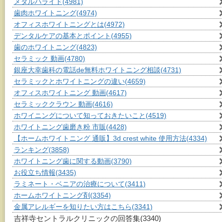
メタルハライド
(4981)
歯肉ホワイトニング
(4974)
オフィスホワイトニングとは
(4972)
デンタルケアの基本とポイント
(4955)
歯のホワイトニング
(4823)
セラミック 動画
(4780)
銀座大幸歯科の電話de無料ホワイトニング相談
(4731)
セラミックとホワイトニングの違い
(4659)
オフィスホワイトニング 動画
(4617)
セラミッククラウン 動画
(4616)
ホワイニングについて知っておきたいこと
(4519)
ホワイトニング歯磨き粉 市販
(4428)
【ホームホワイトニング 通販】3d crest white 使用方法
(4334)
ランキング
(3858)
ホワイトニング歯に関する動画
(3790)
お役立ち情報
(3435)
ラミネート・ベニアの治療について
(3411)
ホームホワイトニング剤
(3354)
金属アレルギーを知りたい方はこちら
(3341)
吉祥寺セントラルクリニックの回答集
(3340)