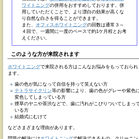
ワイトニング
の併用をおすすめしております。併
用していただくことで、より漂白の効果が高くな
り自然な白さを得ることができます。
また、
オフィスホワイトニング
の回数は通常３～
４回で、一週間に一度のペースで約1ケ月程とお考
えください。
このような方が来院されます
ホワイトニング
で来院される方はこんなお悩みをもっておられ
ます。
歯の色が気になって自信を持って笑えない方
テトラサイクリン
等の影響により、歯の色がグレーや紫色
変色してしまっている方
煙草のヤニや茶渋などで、歯に汚れがこびりついてしまっ
いる方
結婚式にむけて
などさまざまな理由があります。
問題の解決には
ホワイトニング
で解決できるもの、クリーニン