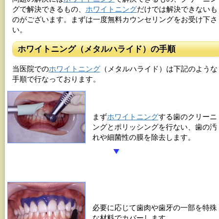
グで解決できるもの、
ホワイトニング
だけでは解決できないも
のがございます。まずは一度無料カウンセリングをお受け下さ
い。
ホワイトニング（メタルハライド）の手順
当医院での
ホワイトニング
（
メタルハライド
）は下記のような
手順で行なっております。
まず
ホワイトニング
する歯のクリーニ
ングとポリッシングを行ない、歯の汚
れや細菌性の膜を除去します。
必要に応じて歯肉や歯牙の一部を特殊
な材料でカバーします。