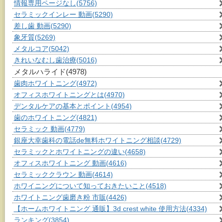
情報専用ページなし
(5756)
セラミックインレー 動画
(5290)
差し歯 動画
(5290)
象牙質
(5269)
メタルコア
(5042)
きれいなむし歯治療
(5016)
メタルハライド
(4978)
歯肉ホワイトニング
(4972)
オフィスホワイトニングとは
(4970)
デンタルケアの基本とポイント
(4954)
歯のホワイトニング
(4821)
セラミック 動画
(4779)
銀座大幸歯科の電話de無料ホワイトニング相談
(4729)
セラミックとホワイトニングの違い
(4658)
オフィスホワイトニング 動画
(4616)
セラミッククラウン 動画
(4614)
ホワイニングについて知っておきたいこと
(4518)
ホワイトニング歯磨き粉 市販
(4426)
【ホームホワイトニング 通販】3d crest white 使用方法
(4334)
ランキング
(3854)