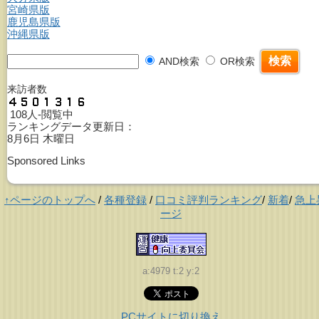
宮崎県版
鹿児島県版
沖縄県版
AND検索
OR検索
来訪者数
108人-閲覧中
ランキングデータ更新日：
8月6日 木曜日
Sponsored Links
↑ページのトップへ
/
各種登録
/
口コミ評判ランキング
/
新着
/
急上
ージ
a:4979 t:2 y:2
PCサイトに切り換え