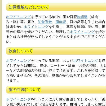
知覚過敏などについて
ホワイトニング
を行っている最中に歯や口腔
軟組織
（歯肉・
舌・唇）等に痛み、
知覚過敏
、
歯肉炎
、口内炎等を生じた場合
は速やかに
ホワイトニング
を中断し、薬液を綺麗に洗い流し担
当医の指示を仰いでください。無理して
ホワイトニング
を続け
ると歯の神経が死んでしまうことがありますのでご注意くださ
い。
飲食について
ホワイトニング
を行っている期間、および
ホワイトニング
を終
了してから1週間は、喫煙、コーヒー・紅茶・お茶の摂取、カ
ーなどの刺激物の摂取は、控えて頂きます。これらを摂取して
も構いませんが、その場合、効果が多少落ちてしまうことがあ
ります。
歯の白濁について
ホワイトニング
を行うことにより歯が白濁してしまったり、透
明感が失われてしまう場合があります。白濁してしまった歯は