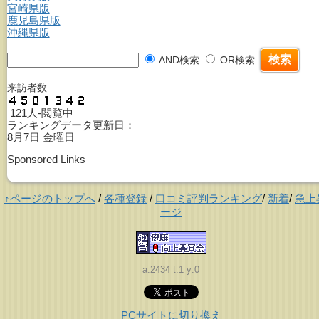
宮崎県版
鹿児島県版
沖縄県版
AND検索
OR検索
来訪者数
121人-閲覧中
ランキングデータ更新日：
8月7日 金曜日
Sponsored Links
↑ページのトップへ
/
各種登録
/
口コミ評判ランキング
/
新着
/
急上
ージ
a:2434 t:1 y:0
PCサイトに切り換え