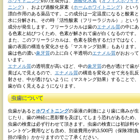
ホワイトニング
剤の主成分は、
過酸化水素
（
オフィスホワイト
ニング
）、および過酸化尿素（
ホームホワイトニング
）という
漂白作用のある薬品です。この成分は一定温度になると酸素と
水に分解され、その時「活性酸素（フリーラジカル）」という
成分が発生します。フリーラジカルは歯の
エナメル質
の中にあ
る色素と結びつくため、色素が解されて歯が白くなるのです。
また、このフリーラジカルは、色素を脱色するだけではなく、
歯の表面の構造を変化させる「マスキング効果」もあります。
歯は色の濃い
象牙質
の上に白く半透明の
エナメル質
がおおって
います。
エナメル質
の透明度が高いほど、中の
象牙質
の色が透けて歯が
黄ばんで見えるので、
エナメル質
の構造を変化させて光を乱反
射させ、中が透けないように（マスキング効果）することで、
歯が白く見えるようになります。
虫歯について
虫歯があると
ホワイトニング
の薬液の刺激により歯に痛みが生
じたり、歯の神経に悪影響を及ぼしてしまう恐れがあるため、
虫歯の検査は必ず行わせて頂きます。虫歯の検査には初診料や
レントゲン費用なども含め、別途費用が約3,500円（保険3割負
担の場合）かかりますのでご了承ください。