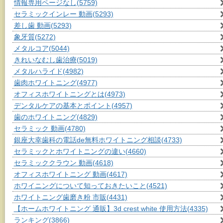
情報専用ページなし
(5759)
セラミックインレー 動画
(5293)
差し歯 動画
(5293)
象牙質
(5272)
メタルコア
(5044)
きれいなむし歯治療
(5019)
メタルハライド
(4982)
歯肉ホワイトニング
(4977)
オフィスホワイトニングとは
(4973)
デンタルケアの基本とポイント
(4957)
歯のホワイトニング
(4829)
セラミック 動画
(4780)
銀座大幸歯科の電話de無料ホワイトニング相談
(4733)
セラミックとホワイトニングの違い
(4660)
セラミッククラウン 動画
(4618)
オフィスホワイトニング 動画
(4617)
ホワイニングについて知っておきたいこと
(4521)
ホワイトニング歯磨き粉 市販
(4431)
【ホームホワイトニング 通販】3d crest white 使用方法
(4335)
ランキング
(3866)