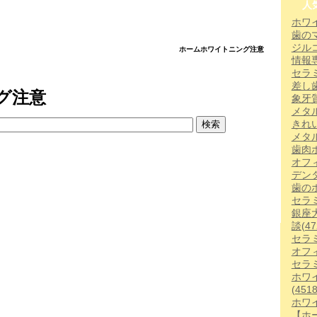
人
ホワ
歯の
ジル
ホームホワイトニング注意
情報
セラ
差し
グ注意
象牙
メタ
きれ
メタ
歯肉
オフ
デン
歯の
セラ
銀座
談
(47
セラ
オフ
セラ
ホワ
(4518
ホワ
【ホー