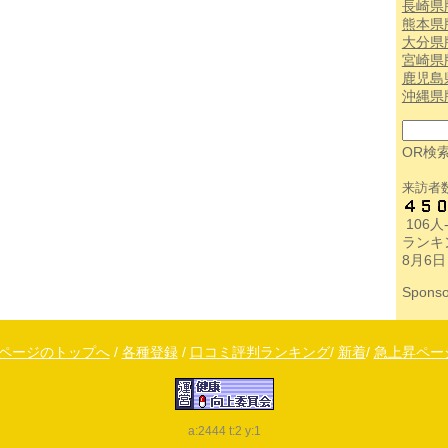
長崎県
熊本県
大分県
宮崎県
鹿児島
沖縄県
OR検
来訪者
106
ランキ
8月6日
Sponso
↑ページのトップへ
/
各種登録
/
口コミ評判ランキング
/
新着
/
急上昇ペー
a:2444 t:2 y:1