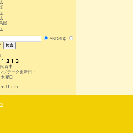
版
版
版
版
県版
版
AND検索
索
数
人-閲覧中
ングデータ更新日：
 木曜日
red Links
ジ