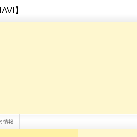
AVI】
ミ情報