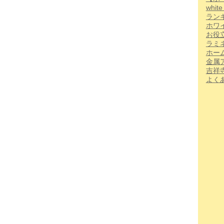
whi
ラン
ホワ
お役
ラミ
ホー
金属
吉祥
よく