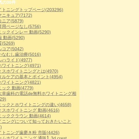
気の30件
イトニングトップページ
(203296)
マニキュア
(7172)
コニア
(5879)
専用ページなし
(5756)
ミックインレー 動画
(5290)
歯 動画
(5290)
質
(5269)
ルコア
(5042)
いなむし歯治療
(5016)
ルハライド
(4977)
ホワイトニング
(4971)
ィスホワイトニングとは
(4970)
タルケアの基本とポイント
(4954)
ホワイトニング
(4821)
ミック 動画
(4779)
大幸歯科の電話de無料ホワイトニング相
29)
ミックとホワイトニングの違い
(4658)
ィスホワイトニング 動画
(4616)
ミッククラウン 動画
(4614)
イニングについて知っておきたいこと
)
イトニング歯磨き粉 市販
(4426)
ムホワイトニング 通販】3d crest