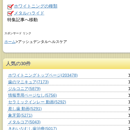
ホワイトニングの種類
メタルハライド
特集記事へ移動
スポンサード リンク
ホーム
>アッシュデンタルヘルスケア
人気の30件
ホワイトニングトップページ
(203478)
歯のマニキュア
(7173)
ジルコニア
(5879)
情報専用ページなし
(5756)
セラミックインレー 動画
(5292)
差し歯 動画
(5291)
象牙質
(5271)
メタルコア
(5043)
きれいなむし歯治療
(5017)