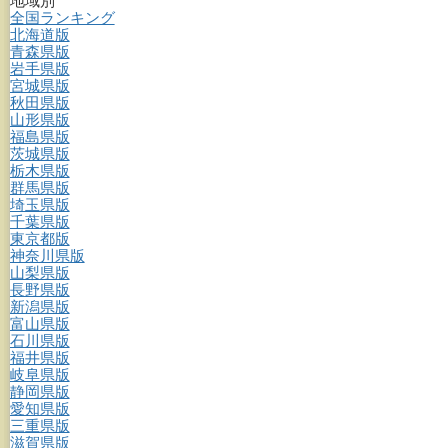
地域別
全国ランキング
北海道版
青森県版
岩手県版
宮城県版
秋田県版
山形県版
福島県版
茨城県版
栃木県版
群馬県版
埼玉県版
千葉県版
東京都版
神奈川県版
山梨県版
長野県版
新潟県版
富山県版
石川県版
福井県版
岐阜県版
静岡県版
愛知県版
三重県版
滋賀県版