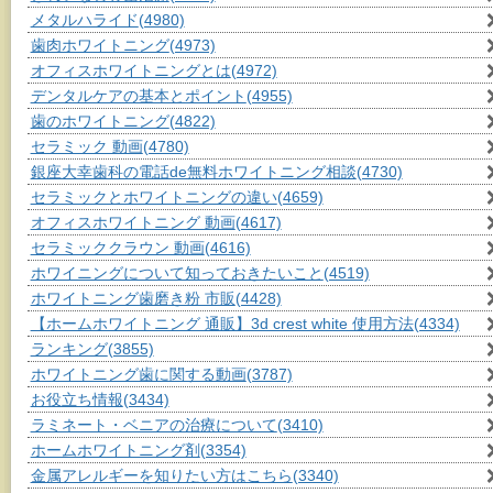
メタルハライド
(4980)
歯肉ホワイトニング
(4973)
オフィスホワイトニングとは
(4972)
デンタルケアの基本とポイント
(4955)
歯のホワイトニング
(4822)
セラミック 動画
(4780)
銀座大幸歯科の電話de無料ホワイトニング相談
(4730)
セラミックとホワイトニングの違い
(4659)
オフィスホワイトニング 動画
(4617)
セラミッククラウン 動画
(4616)
ホワイニングについて知っておきたいこと
(4519)
ホワイトニング歯磨き粉 市販
(4428)
【ホームホワイトニング 通販】3d crest white 使用方法
(4334)
ランキング
(3855)
ホワイトニング歯に関する動画
(3787)
お役立ち情報
(3434)
ラミネート・ベニアの治療について
(3410)
ホームホワイトニング剤
(3354)
金属アレルギーを知りたい方はこちら
(3340)