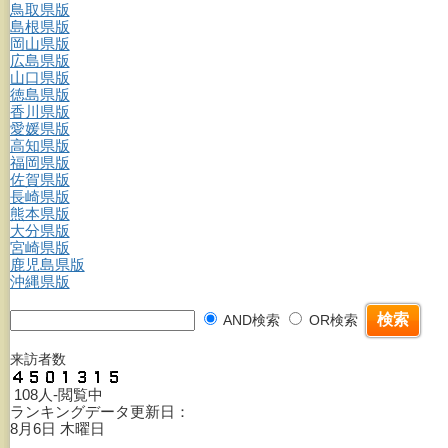
鳥取県版
島根県版
岡山県版
広島県版
山口県版
徳島県版
香川県版
愛媛県版
高知県版
福岡県版
佐賀県版
長崎県版
熊本県版
大分県版
宮崎県版
鹿児島県版
沖縄県版
AND検索
OR検索
来訪者数
108人-閲覧中
ランキングデータ更新日：
8月6日 木曜日