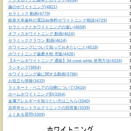
デンタルケアの基本とポイント
(4954)
歯のホワイトニング
(4821)
セラミック 動画
(4779)
銀座大幸歯科の電話de無料ホワイトニング相談
(4729)
セラミックとホワイトニングの違い
(4658)
オフィスホワイトニング 動画
(4616)
セラミッククラウン 動画
(4614)
ホワイニングについて知っておきたいこと
(4518)
ホワイトニング歯磨き粉 市販
(4426)
【ホームホワイトニング 通販】3d crest white 使用方法
(4334)
ランキング
(3854)
ホワイトニング歯に関する動画
(3786)
お役立ち情報
(3433)
ラミネート・ベニアの治療について
(3410)
ホームホワイトニング剤
(3354)
金属アレルギーを知りたい方はこちら
(3340)
吉祥寺セントラルクリニックの回答集
(3339)
よくある質問
(3309)