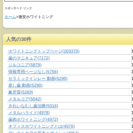
スポンサード リンク
ホーム
>激安ホワイトニング
人気の30件
ホワイトニングトップページ
(203370)
歯のマニキュア
(7172)
ジルコニア
(5879)
情報専用ページなし
(5756)
セラミックインレー 動画
(5290)
差し歯 動画
(5290)
象牙質
(5269)
メタルコア
(5042)
きれいなむし歯治療
(5016)
メタルハライド
(4978)
歯肉ホワイトニング
(4972)
オフィスホワイトニングとは
(4970)