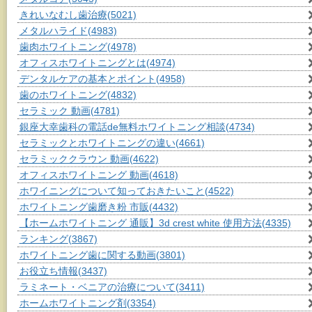
きれいなむし歯治療
(5021)
メタルハライド
(4983)
歯肉ホワイトニング
(4978)
オフィスホワイトニングとは
(4974)
デンタルケアの基本とポイント
(4958)
歯のホワイトニング
(4832)
セラミック 動画
(4781)
銀座大幸歯科の電話de無料ホワイトニング相談
(4734)
セラミックとホワイトニングの違い
(4661)
セラミッククラウン 動画
(4622)
オフィスホワイトニング 動画
(4618)
ホワイニングについて知っておきたいこと
(4522)
ホワイトニング歯磨き粉 市販
(4432)
【ホームホワイトニング 通販】3d crest white 使用方法
(4335)
ランキング
(3867)
ホワイトニング歯に関する動画
(3801)
お役立ち情報
(3437)
ラミネート・ベニアの治療について
(3411)
ホームホワイトニング剤
(3354)