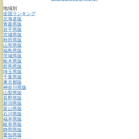
地域別
全国ランキング
北海道版
青森県版
岩手県版
宮城県版
秋田県版
山形県版
福島県版
茨城県版
栃木県版
群馬県版
埼玉県版
千葉県版
東京都版
神奈川県版
山梨県版
長野県版
新潟県版
富山県版
石川県版
福井県版
岐阜県版
静岡県版
愛知県版