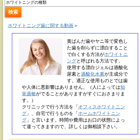
ホワイトニング歯に関する動画
＞
黄ばんだ歯やヤニ等で変色し
た歯を削らずに漂白すること
で白くする方法が
ホワイトニ
ング
と呼ばれる方法です。
使用する漂白ジェルは過酸化
尿素と
過酸化水素
が主成分で
す。適正な使用ものとでは歯
や人体に悪影響はありません。（人によっては
知
覚過敏
がでることがありますがすぐにおさまりま
す。）
クリニックで行う方法を「
オフィスホワイトニン
グ
」、自宅で行うものを「
ホームホワイトニン
グ
」と言います。時間や費用はお口の状態によっ
て違ってきますので、詳しくは御相談下さい。