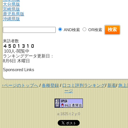
大分県版
宮崎県版
鹿児島県版
沖縄県版
AND検索
OR検索
来訪者数
103人-閲覧中
ランキングデータ更新日：
8月6日 木曜日
Sponsored Links
↑ページのトップへ
/
各種登録
/
口コミ評判ランキング
/
新着
/
急上
ージ
a:1825 t:2 y:0