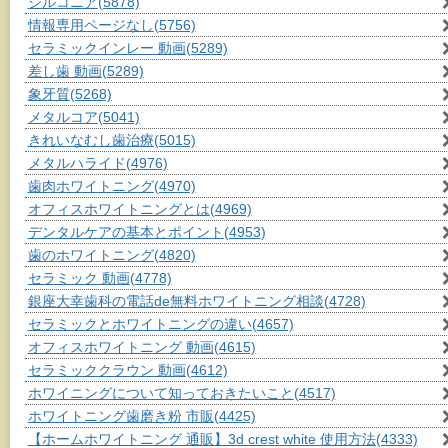
ジルコニア
(5878)
情報専用ページなし
(5756)
セラミックインレー 動画
(5289)
差し歯 動画
(5289)
象牙質
(5268)
メタルコア
(5041)
きれいなむし歯治療
(5015)
メタルハライド
(4976)
歯肉ホワイトニング
(4970)
オフィスホワイトニングとは
(4969)
デンタルケアの基本とポイント
(4953)
歯のホワイトニング
(4820)
セラミック 動画
(4778)
銀座大幸歯科の電話de無料ホワイトニング相談
(4728)
セラミックとホワイトニングの違い
(4657)
オフィスホワイトニング 動画
(4615)
セラミッククラウン 動画
(4612)
ホワイニングについて知っておきたいこと
(4517)
ホワイトニング歯磨き粉 市販
(4425)
【ホームホワイトニング 通販】3d crest white 使用方法
(4333)